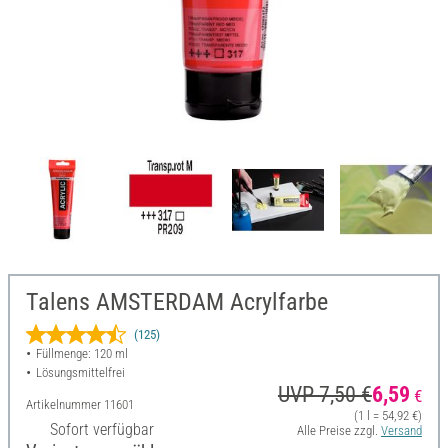
Talens AMSTERDAM Acrylfarbe
(125)
Füllmenge: 120 ml
Lösungsmittelfrei
UVP 7,50 €
6,59
€
Artikelnummer
11601
(1 l = 54,92 €)
Sofort verfügbar
Alle Preise zzgl.
Versand