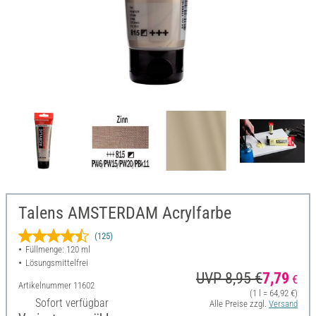
Talens AMSTERDAM Acrylfarbe
(125)
Füllmenge: 120 ml
Lösungsmittelfrei
UVP 8,95 €
7,79
€
Artikelnummer
11602
(1 l = 64,92 €)
Sofort verfügbar
Alle Preise zzgl.
Versand