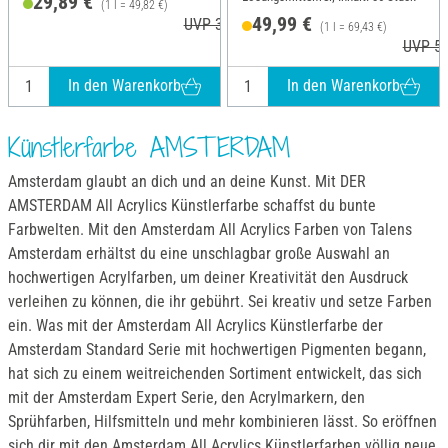
29,89 €
(1 l = 49,82 €)
49,99 €
UVP 30,70 €
(1 l = 69,43 €)
UVP 58
In den Warenkorb
In den Warenkorb
Künstlerfarbe AMSTERDAM
Amsterdam glaubt an dich und an deine Kunst. Mit DER
AMSTERDAM All Acrylics Künstlerfarbe schaffst du bunte
Farbwelten. Mit den Amsterdam All Acrylics Farben von Talens
Amsterdam erhältst du eine unschlagbar große Auswahl an
hochwertigen Acrylfarben, um deiner Kreativität den Ausdruck
verleihen zu können, die ihr gebührt. Sei kreativ und setze Farben
ein. Was mit der Amsterdam All Acrylics Künstlerfarbe der
Amsterdam Standard Serie mit hochwertigen Pigmenten begann,
hat sich zu einem weitreichenden Sortiment entwickelt, das sich
mit der Amsterdam Expert Serie, den Acrylmarkern, den
Sprühfarben, Hilfsmitteln und mehr kombinieren lässt. So eröffnen
sich dir mit den Amsterdam All Acrylics Künstlerfarben völlig neue