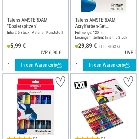
Talens AMSTERDAM
Talens AMSTERDAM
"Dosierspitzen"
Acrylfarben-Set
"Primärfarben"
Inhalt: 5 Stück; Material: Kunststoff
Füllmenge: 120 ml;
Lösungsmittelfrei; Inhalt: 5 Stück
5,99 €
29,89 €
(1 l = 49,82 €)
UVP 6,90 €
UVP 30
In den Warenkorb
In den Warenkorb
(1)
(1)