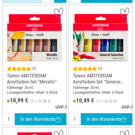
(3)
(3)
Talens AMSTERDAM
Talens AMSTERDAM
Acrylfarben-Set "Metallic"
Acrylfarben-Set "General
Selection 6"
Füllmenge: 20 ml;
Füllmenge: 20 ml;
Lösungsmittelfrei; Inhalt: 6 Stück
Lösungsmittelfrei; Inhalt: 6 Stück
10,99 €
10,49 €
(1 l = 91,58 €)
(1 l = 87,42 €)
UVP 12,40 €
UVP 10
In den Warenkorb
In den Warenkorb