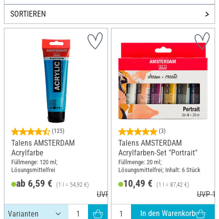
SORTIEREN
(125)
(3)
Talens AMSTERDAM
Talens AMSTERDAM
Acrylfarbe
Acrylfarben-Set "Portrait"
Füllmenge: 120 ml;
Füllmenge: 20 ml;
Lösungsmittelfrei
Lösungsmittelfrei; Inhalt: 6 Stück
ab 6,59 €
10,49 €
(1 l = 54,92 €)
(1 l = 87,42 €)
UVP 7,50 €
UVP 10
In den Warenkorb