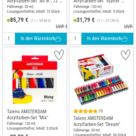
Acrylfarben-Set "All in", 72 x
Acrylfarben-Set "Starter"
20 ml
inkl. 3 Dosierspitzen
Füllmenge: 20 ml;
Füllmenge: 120 ml;
Lösungsmittelfrei; Inhalt: 72 Stück
Lösungsmittelfrei; Inhalt: 5 Stück
85,79 €
31,79 €
(1 l = 59,58 €)
(1 l = 317,90 €)
UVP 118,45 €
UVP 3
In den Warenkorb
In den Warenkorb
Talens AMSTERDAM
(5)
Acrylfarben-Set "Mix"
Talens AMSTERDAM
Füllmenge: 120 ml;
Acrylfarben-Set "Dream"
Lösungsmittelfrei; Inhalt: 5 Stück
Füllmenge: 20 ml;
Lösungsmittelfrei; Inhalt: 36 Stück