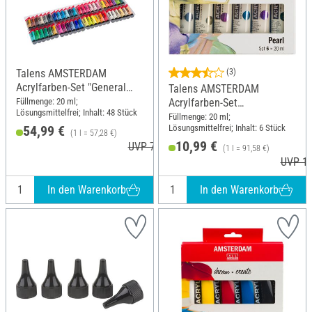
Talens AMSTERDAM
(3)
Acrylfarben-Set "General
Talens AMSTERDAM
Selection 48"
Füllmenge: 20 ml;
Acrylfarben-Set
Lösungsmittelfrei; Inhalt: 48 Stück
"Pearlescent"
Füllmenge: 20 ml;
Lösungsmittelfrei; Inhalt: 6 Stück
54,99 €
(1 l = 57,28 €)
10,99 €
UVP 74,80 €
(1 l = 91,58 €)
UVP 12
In den Warenkorb
In den Warenkorb