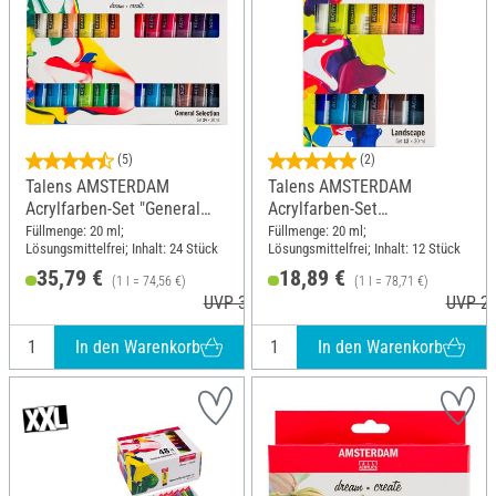
(5)
(2)
Talens AMSTERDAM
Talens AMSTERDAM
Acrylfarben-Set "General
Acrylfarben-Set
Selection 24"
"Landschaft"
Füllmenge: 20 ml;
Füllmenge: 20 ml;
Lösungsmittelfrei; Inhalt: 24 Stück
Lösungsmittelfrei; Inhalt: 12 Stück
35,79 €
18,89 €
(1 l = 74,56 €)
(1 l = 78,71 €)
UVP 39,85 €
UVP 20
In den Warenkorb
In den Warenkorb