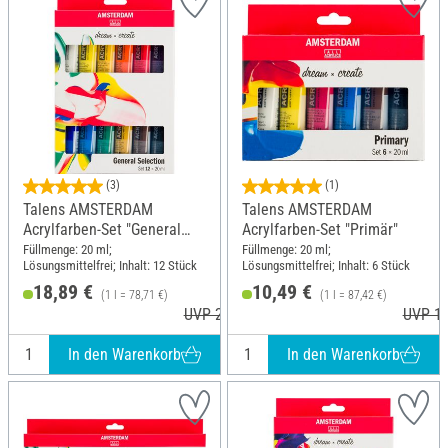
(3)
(1)
Talens AMSTERDAM
Talens AMSTERDAM
Acrylfarben-Set "General
Acrylfarben-Set "Primär"
Selection 12"
Füllmenge: 20 ml;
Füllmenge: 20 ml;
Lösungsmittelfrei; Inhalt: 12 Stück
Lösungsmittelfrei; Inhalt: 6 Stück
18,89 €
10,49 €
(1 l = 78,71 €)
(1 l = 87,42 €)
UVP 20,60 €
UVP 10
In den Warenkorb
In den Warenkorb