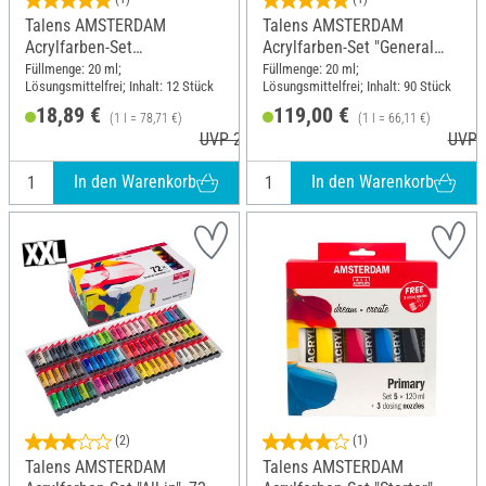
Talens AMSTERDAM
Talens AMSTERDAM
Acrylfarben-Set
Acrylfarben-Set "General
"Stadtlandschaft"
Selection 90"
Füllmenge: 20 ml;
Füllmenge: 20 ml;
Lösungsmittelfrei; Inhalt: 12 Stück
Lösungsmittelfrei; Inhalt: 90 Stück
18,89 €
119,00 €
(1 l = 78,71 €)
(1 l = 66,11 €)
UVP 20,60 €
UVP 
In den Warenkorb
In den Warenkorb
(2)
(1)
Talens AMSTERDAM
Talens AMSTERDAM