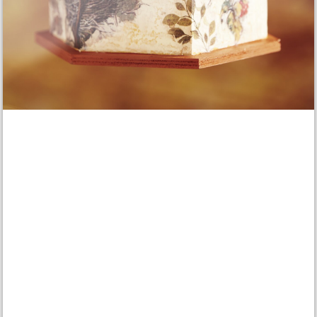
Materialliste
Hängen Sie sich dieses wunderschöne
Vogelhäuschen
in Ihren
Garten oder auf Ihren Balkon und schauen Sie den süßen
Piepmätzen zu, wie Sie in Ihrem tollen Haus ein Heim für Ihre
Vogelkinder bauen. Dieses Haus ist mit einer Kombination aus
Serviettentechnik
,
Kraklierlack
und
gefrästen Dach
ein Blickfang
und bietet Ihnen kreative Möglichkeiten in der Gestaltung.