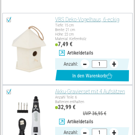
Alles auswählen
VBS Deko-Vogelhaus, 6-eckig
Tiefe: 15 cm
Breite: 21 cm
Höhe: 22 cm
Material: Kiefernholz
7,49 €
Artikeldetails
Anzahl:
In den Warenkorb
Akku-Gravierset mit 4 Aufsätzen
Anzahl Teile: 6
Batterien enthalten
32,99 €
UVP 36,95 €
Artikeldetails
Anzahl: