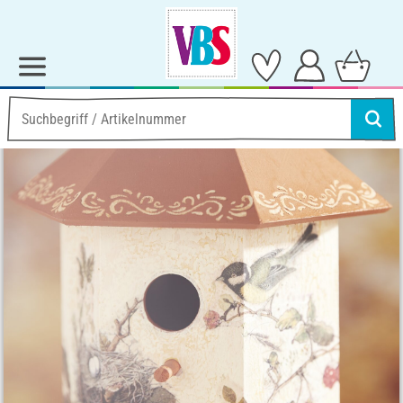
Ideen & Anleitungen
Garten-Deko
Vogelhaus mit Krakelierlack
Vogelhaus mit Krakelierlack
Anleitung Nr. 2016
Schwierigkeitsgrad:
Fortgeschritten
Arbeitszeit:
4 Stunden
Artikel teilen: