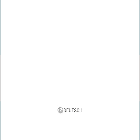
Wir sind
bevh
geprüft
VBS App
Lade dir jetzt kostenlos unsere neue VBS App runter und genieße
die vielen neuen Funktionen und Vorteile!
DEUTSCH