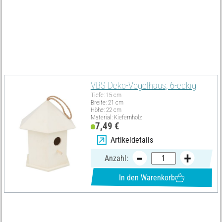
Zum Schluss bestreichen Sie das komplette Vogelhaus, in zwei
Schichten, mit
Wetterschutz-Imprägnierung
. Zwischen den
Schichten eine Trocknungszeit einplanen.
Must Have
VBS Deko-Vogelhaus, 6-eckig
Tiefe: 15 cm
Breite: 21 cm
Höhe: 22 cm
Material: Kiefernholz
7,49 €
Artikeldetails
Anzahl:
In den Warenkorb
Materialliste