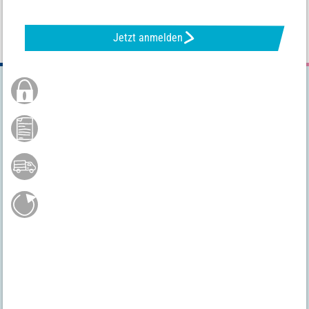
Jetzt anmelden
Sichere Bestellung
Kauf auf Rechnung **
Versandkostenfrei ab 75 €*
Gratis Rückversand
Hast du noch Fragen?
04231 - 66811
Mo.-Fr. 9 - 17 Uhr