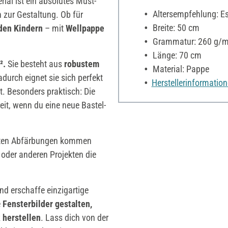
erial ist ein absolutes Must-
Altersempfehlung: Es 
 zur Gestaltung. Ob für
Breite: 50 cm
 den Kindern
– mit
Wellpappe
Grammatur: 260 g/m
Länge: 70 cm
².
Sie besteht aus
robustem
Material: Pappe
adurch eignet sie sich perfekt
Herstellerinformatio
st. Besonders praktisch: Die
eit, wenn du eine neue Bastel-
hten Abfärbungen kommen
oder anderen Projekten die
nd erschaffe einzigartige
e
Fensterbilder gestalten,
herstellen
. Lass dich von der