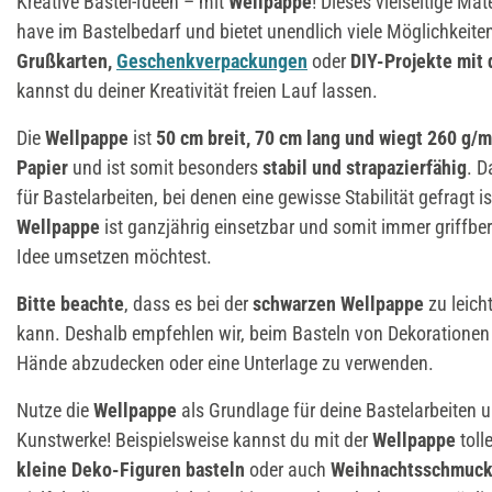
Kreative Bastel-Ideen – mit
Wellpappe
! Dieses vielseitige Mat
have im Bastelbedarf und bietet unendlich viele Möglichkeiten
Grußkarten,
Geschenkverpackungen
oder
DIY-Projekte mit
kannst du deiner Kreativität freien Lauf lassen.
Die
Wellpappe
ist
50 cm breit, 70 cm lang und wiegt 260 g/m
Papier
und ist somit besonders
stabil und strapazierfähig
. D
für Bastelarbeiten, bei denen eine gewisse Stabilität gefragt i
Wellpappe
ist ganzjährig einsetzbar und somit immer griffber
Idee umsetzen möchtest.
Bitte beachte
, dass es bei der
schwarzen Wellpappe
zu leic
kann. Deshalb empfehlen wir, beim Basteln von Dekorationen 
Hände abzudecken oder eine Unterlage zu verwenden.
Nutze die
Wellpappe
als Grundlage für deine Bastelarbeiten u
Kunstwerke! Beispielsweise kannst du mit der
Wellpappe
toll
kleine Deko-Figuren basteln
oder auch
Weihnachtsschmuck 