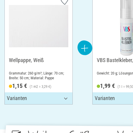
Wellpappe, Weiß
VBS Bastelkleber
Grammatur: 260 g/m²; Länge: 70 cm;
Gewicht: 20 g; Lösungsm
Breite: 50 cm; Material: Pappe
1,15 €
1,99 €
(1 m2 = 3,29 €)
(1 l = 99,5