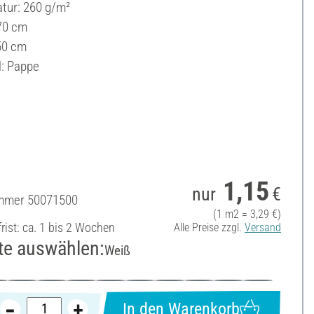
ur: 260 g/m²
70 cm
 50 cm
l: Pappe
1,15
nur
€
ummer
50071500
(1 m2 = 3,29 €)
frist: ca. 1 bis 2 Wochen
Alle Preise zzgl.
Versand
te auswählen:
Weiß
In den Warenkorb