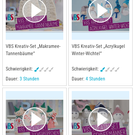
VBS Kreativ-Set „Makramee-
VBS Kreativ-Set „Acrylkugel
Tannenbäume“
Winter-Wichtel“
Schwierigkeit:
Schwierigkeit:
Dauer:
3 Stunden
Dauer:
4 Stunden