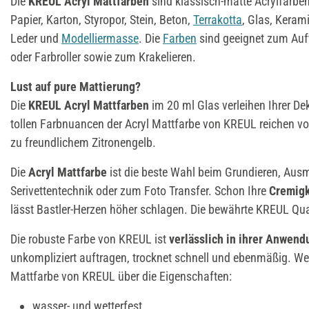
Die
KREUL Acryl Mattfarben
sind klassisch-matte Acrylfarb
Papier, Karton, Styropor, Stein, Beton,
Terrakotta
, Glas, Kerami
Leder und
Modelliermasse
. Die
Farben
sind geeignet zum Auf
oder Farbroller sowie zum Krakelieren.
Lust auf pure Mattierung?
Die
KREUL Acryl Mattfarben
im 20 ml Glas verleihen Ihrer De
tollen Farbnuancen der Acryl Mattfarbe von KREUL reichen v
zu freundlichem Zitronengelb.
Die
Acryl Mattfarbe
ist die beste Wahl beim Grundieren, Ausm
Serivettentechnik oder zum Foto Transfer. Schon Ihre
Cremig
lässt Bastler-Herzen höher schlagen. Die bewährte KREUL Quali
Die robuste Farbe von KREUL ist
verlässlich in ihrer Anwend
unkompliziert auftragen, trocknet schnell und ebenmäßig. Weit
Mattfarbe von KREUL über die Eigenschaften:
wasser- und wetterfest