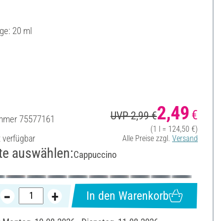
ge: 20 ml
2,49
€
UVP 2,99 €
ummer
75577161
(1 l = 124,50 €)
t verfügbar
Alle Preise zzgl.
Versand
te auswählen:
Cappuccino
In den Warenkorb