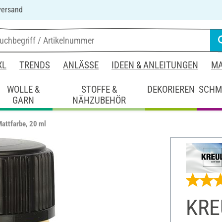
versand
XL
TRENDS
ANLÄSSE
IDEEN & ANLEITUNGEN
MA
WOLLE &
STOFFE &
DEKORIEREN
SCHM
GARN
NÄHZUBEHÖR
attfarbe, 20 ml
KREU