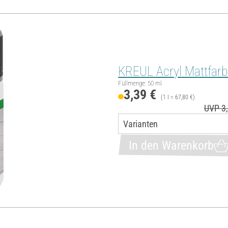
KREUL Acryl Mattfarb
Füllmenge: 50 ml
3,39 €
(1 l = 67,80 €)
UVP 3,
In den Warenkorb