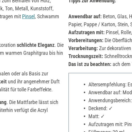
en zum Bemalen von Holz,
Tipps zur Anwendung:
k, Ton, Metall, Kunststoff,
tragen mit
Pinsel
, Schwamm
Anwendbar auf:
Beton, Glas, H
Papier, Pappe / Karton, Stein, 
Aufzutragen mit:
Pinsel, Roll
Vorbereitungen:
Die Oberfläche
koration
schlichte Eleganz
. Die
Verarbeitung:
Zur dekorativen
om warmen Graphitgrau bis hin
Trocknungszeit:
Schnelltrock
Das ist zu beachten:
ach dem T
alen oder als Basis zur
keit
und ihr angenehmer Duft
Altersempfehlung: Es 
tät für tolle Farbeffekte.
Anwendbar auf: Model
Anwendungsbereich:
ung
. Die Mattfarbe lässt sich
Deckend: ✓
erhin verfügt die Acryl
Matt: ✓
Aufzutragen mit: Pin