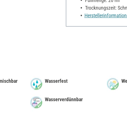
Füllmenge: 20 ml
Trocknungszeit: Schn
Herstellerinformatio
mischbar
Wasserfest
We
Wasserverdünnbar