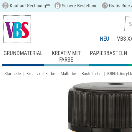
Kauf auf Rechnung**
Sichere Bestellung
Gratis Rück
NEU
VBS X
GRUNDMATERIAL
KREATIV MIT
PAPIERBASTELN
FARBE
Startseite
Kreativ mit Farbe
Malfarbe
Bastelfarbe
KREUL Acryl M