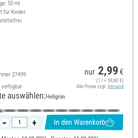
ge: 50 ml
t für Kinder
mittelfrei
2,99
nur
€
ummer
27499
(1 l = 59,80 €)
t verfügbar
Alle Preise zzgl.
Versand
te auswählen:
Hellgrün
In den Warenkorb