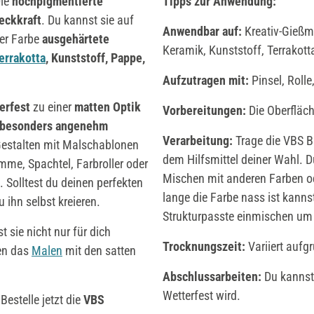
Die
hochpigmentierte
Tipps zur Anwendung:
eckkraft
. Du kannst sie auf
Anwendbar auf:
Kreativ-Gießma
ser Farbe
ausgehärtete
Keramik, Kunststoff, Terrakott
errakotta
, Kunststoff, Pappe,
Aufzutragen mit:
Pinsel, Roll
erfest
zu einer
matten Optik
Vorbereitungen:
Die Oberfläche
besonders angenehm
Verarbeitung:
Trage die VBS Ba
 Gestalten mit Malschablonen
dem Hilfsmittel deiner Wahl. 
me, Spachtel, Farbroller oder
Mischen mit anderen Farben od
. Solltest du deinen perfekten
lange die Farbe nass ist kanns
 ihn selbst kreieren.
Strukturpasste einmischen um 
t sie nicht nur für dich
Trocknungszeit:
Variiert aufg
den das
Malen
mit den satten
Abschlussarbeiten:
Du kannst 
Wetterfest wird.
estelle jetzt die
VBS