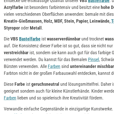
Entdecke die erstklassige Qualität unserer
VBS
Bastelfarbe
. 
Acrylfarbe
ist besonders farbintensiv und besitzt eine
hohe D
vielen verschiedenen Oberflächen anwenden: bemale mit die
Kreativ-Gießmassen, Holz, MDF, Stein, Papier, Leinwände,
T
Styropor
oder
Metall
.
Die
VBS
Bastelfarbe
ist
wasserverdünnbar
und trocknet
wass
auf. Die Konsistenz dieser Farbe ist so gut, dass sie nicht nur
verstreichbar
ist, sondern sie kann auch gut für das farbige
verwendet werden. Du kannst für das Bemalen
Pinsel
, Schwäm
Bürsten verwenden. Alle
Farben
sind
untereinander mischbar
Farbton nicht in der großen Farbauswahl entdecken, kannst du
Diese
Farbe
ist
geruchsneutral
und lösungsmittelfrei. Daher is
geeignet sondern auch für kleine Künstlerhände. Kinder wer
Farben
lieben und so spielerisch ihre Kreativität fördern.
Verwandle einfache Gegenstände in einzigartige Kunstwerke. B