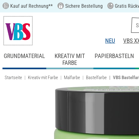
Kauf auf Rechnung**
Sichere Bestellung
Gratis Rück
NEU
VBS X
GRUNDMATERIAL
KREATIV MIT
PAPIERBASTELN
FARBE
Startseite
Kreativ mit Farbe
Malfarbe
Bastelfarbe
VBS Bastelfar