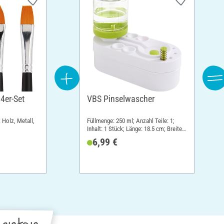
 4er-Set
VBS Pinselwascher
: Holz, Metall,
Füllmenge: 250 ml; Anzahl Teile: 1;
Inhalt: 1 Stück; Länge: 18.5 cm; Breite:
8.5 cm; Höhe: 15.5 cm; Material:
6,99 €
Kunststoff