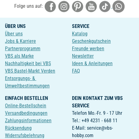
Folge uns auf:
ÜBER UNS
SERVICE
Über uns
Katalog
Jobs & Karriere
Geschenkgutschein
Partnerprogramm
Freunde werben
VBS als Marke
Newsletter
Nachhaltigkeit bei VBS
Ideen & Anleitungen
VBS Bastel-Markt Verden
FAQ
Entsorgungs- &
Umweltbestimmungen
EINFACH BESTELLEN
DEIN KONTAKT ZUM VBS
Online-Bestellschein
SERVICE
Versandbedingungen
Telefon Mo.-Fr. 9 - 17 Uhr
Zahlungsinformationen
Tel.: +49 4231 - 668 11
Rücksendung
E-Mail: service@vbs-
Widerrufsbelehrung
hobby.com