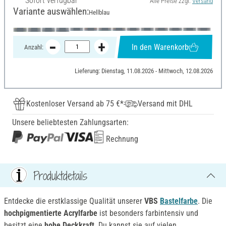
Sofort verfügbar
Alle Preise zzgl.
Versand
Variante auswählen:
Hellblau
In den Warenkorb
Anzahl:
Lieferung: Dienstag, 11.08.2026 - Mittwoch, 12.08.2026
Kostenloser Versand ab 75 €*
Versand mit DHL
Unsere beliebtesten Zahlungsarten:
Rechnung
Produktdetails
Entdecke die erstklassige Qualität unserer
VBS
Bastelfarbe
. Die
hochpigmentierte Acrylfarbe
ist besonders farbintensiv und
besitzt eine
hohe Deckkraft
. Du kannst sie auf vielen