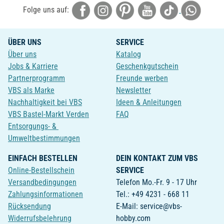
Folge uns auf:
ÜBER UNS
SERVICE
Über uns
Katalog
Jobs & Karriere
Geschenkgutschein
Partnerprogramm
Freunde werben
VBS als Marke
Newsletter
Nachhaltigkeit bei VBS
Ideen & Anleitungen
VBS Bastel-Markt Verden
FAQ
Entsorgungs- &
Umweltbestimmungen
EINFACH BESTELLEN
DEIN KONTAKT ZUM VBS
Online-Bestellschein
SERVICE
Versandbedingungen
Telefon Mo.-Fr. 9 - 17 Uhr
Zahlungsinformationen
Tel.: +49 4231 - 668 11
Rücksendung
E-Mail: service@vbs-
Widerrufsbelehrung
hobby.com