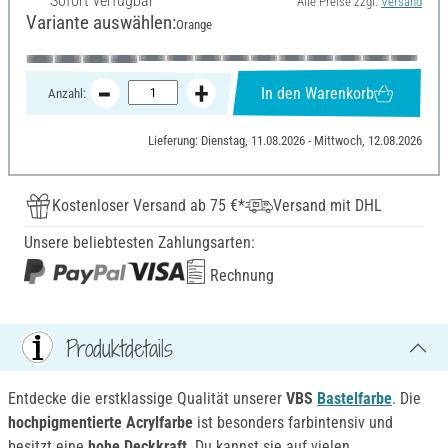
Sofort verfügbar
Alle Preise zzgl.
Versand
Variante auswählen:
Orange
In den Warenkorb
Anzahl:
Lieferung: Dienstag, 11.08.2026 - Mittwoch, 12.08.2026
Kostenloser Versand ab 75 €*
Versand mit DHL
Unsere beliebtesten Zahlungsarten:
Rechnung
Produktdetails
Entdecke die erstklassige Qualität unserer
VBS
Bastelfarbe
. Die
hochpigmentierte Acrylfarbe
ist besonders farbintensiv und
besitzt eine
hohe Deckkraft
. Du kannst sie auf vielen