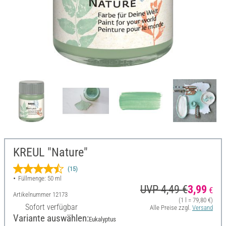
KREUL "Nature"
(15)
Füllmenge: 50 ml
UVP 4,49 €
3,99
€
Artikelnummer
12173
(1 l = 79,80 €)
Sofort verfügbar
Alle Preise zzgl.
Versand
Variante auswählen:
Eukalyptus