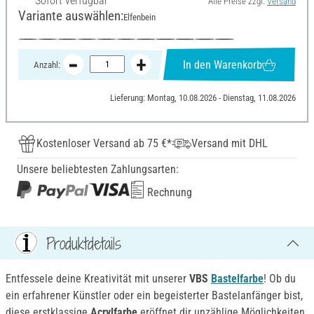
Sofort verfügbar
Alle Preise zzgl.
Versand
Variante auswählen:
Elfenbein
In den Warenkorb
Anzahl:
Lieferung: Montag, 10.08.2026 - Dienstag, 11.08.2026
Kostenloser Versand ab 75 €*
Versand mit DHL
Unsere beliebtesten Zahlungsarten:
Rechnung
Produktdetails
Entfessele deine Kreativität mit unserer
VBS
Bastelfarbe
! Ob du
ein erfahrener Künstler oder ein begeisterter Bastelanfänger bist,
diese erstklassige
Acrylfarbe
eröffnet dir unzählige Möglichkeiten.