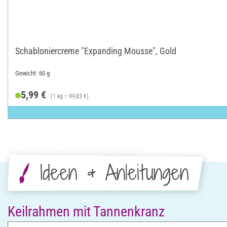
Schabloniercreme "Expanding Mousse", Gold
Gewicht: 60 g
5,99 €
(1 kg = 99,83 €)
Ideen & Anleitungen
Keilrahmen mit Tannenkranz