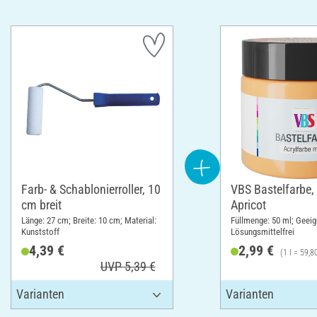
Farb- & Schablonierroller, 10
VBS Bastelfarbe,
cm breit
Apricot
Länge: 27 cm; Breite: 10 cm; Material:
Füllmenge: 50 ml; Geeign
Kunststoff
Lösungsmittelfrei
4,39 €
2,99 €
(1 l = 59,8
UVP 5,39 €