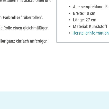
m Gestalten mit Schablonen und
Altersempfehlung: Es 
Breite: 10 cm
em
Farbroller
"rüberrollen".
Länge: 27 cm
Material: Kunststoff
die Rolle einen gleichmäßigen
Herstellerinformatio
ller
ganz einfach anfertigen.