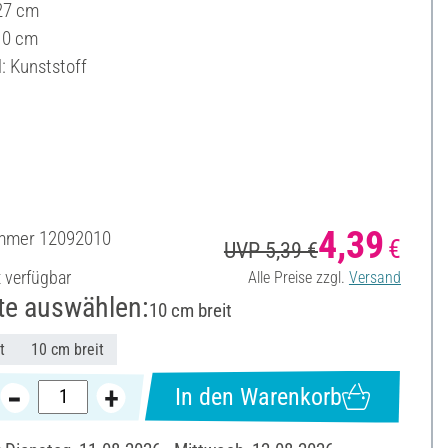
27 cm
 10 cm
: Kunststoff
4,39
ummer
12092010
€
UVP 5,39 €
t verfügbar
Alle Preise zzgl.
Versand
te auswählen:
10 cm breit
t
10 cm breit
In den Warenkorb