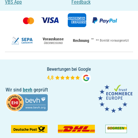
VBS App
Feedback
**
** Bonität vorausgesetzt
Wir sind
bevh
geprüft