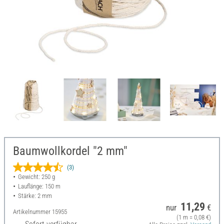
Baumwollkordel "2 mm"
(3)
Gewicht: 250 g
Lauflänge: 150 m
Stärke: 2 mm
11,29
nur
€
Artikelnummer
15955
(1 m = 0,08 €)