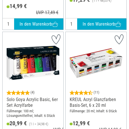
(1 l = 48,03 €)
14,99 €
UVP 17,49 €
In den Warenkorb
In den Warenkorb
(4)
(11)
Solo Goya Acrylic Basic, 6er
KREUL Acryl Glanzfarben
Set Acrylfarbe
Basis-Set, 6 x 20 ml
Füllmenge: 100 ml;
Füllmenge: 20 ml; Inhalt: 6 Stück
Lösungsmittelfrei; Inhalt: 6 Stück
20,99 €
12,99 €
(1 l = 34,98 €)