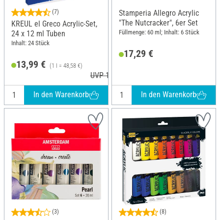
(7)
Stamperia Allegro Acrylic
"The Nutcracker", 6er Set
KREUL el Greco Acrylic-Set,
Füllmenge: 60 ml; Inhalt: 6 Stück
24 x 12 ml Tuben
Inhalt: 24 Stück
17,29 €
13,99 €
(1 l = 48,58 €)
UVP 16,49 €
In den Warenkorb
In den Warenkorb
(3)
(8)