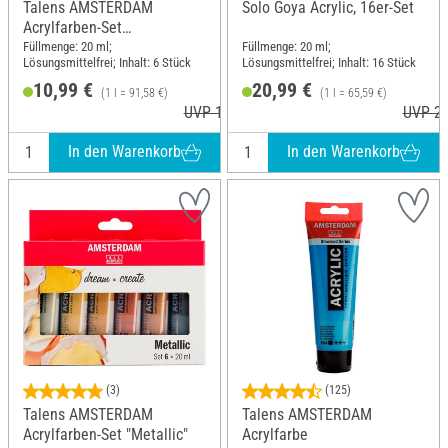
Talens AMSTERDAM
Solo Goya Acrylic, 16er-Set
Acrylfarben-Set
"Pearlescent"
Füllmenge: 20 ml;
Füllmenge: 20 ml;
Lösungsmittelfrei; Inhalt: 6 Stück
Lösungsmittelfrei; Inhalt: 16 Stück
10,99 €
20,99 €
(1 l = 91,58 €)
(1 l = 65,59 €)
UVP 12,40 €
UVP 23
In den Warenkorb
In den Warenkorb
(3)
(125)
Talens AMSTERDAM
Talens AMSTERDAM
Acrylfarben-Set "Metallic"
Acrylfarbe