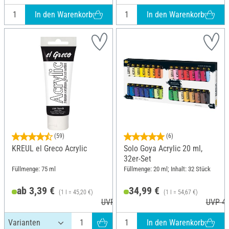
In den Warenkorb
In den Warenkorb
(59)
(6)
KREUL el Greco Acrylic
Solo Goya Acrylic 20 ml,
32er-Set
Füllmenge: 75 ml
Füllmenge: 20 ml; Inhalt: 32 Stück
ab 3,39 €
34,99 €
(1 l = 45,20 €)
(1 l = 54,67 €)
UVP 3,99 €
UVP 45
In den Warenkorb