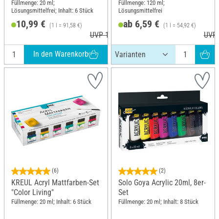
Füllmenge: 20 ml;
Füllmenge: 120 ml;
Lösungsmittelfrei; Inhalt: 6 Stück
Lösungsmittelfrei
10,99 €
ab 6,59 €
(1 l = 91,58 €)
(1 l = 54,92 €)
UVP 12,40 €
UVP 
In den Warenkorb
(6)
(2)
KREUL Acryl Mattfarben-Set
Solo Goya Acrylic 20ml, 8er-
"Color Living"
Set
Füllmenge: 20 ml; Inhalt: 6 Stück
Füllmenge: 20 ml; Inhalt: 8 Stück