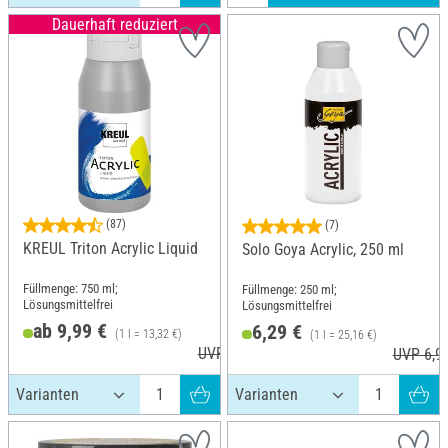
Dauerhaft reduziert
(87)
(7)
KREUL Triton Acrylic Liquid
Solo Goya Acrylic, 250 ml
Füllmenge: 750 ml;
Füllmenge: 250 ml;
Lösungsmittelfrei
Lösungsmittelfrei
ab 9,99 €
6,29 €
(1 l = 13,32 €)
(1 l = 25,16 €)
UVP 10,99 €
UVP 6,9