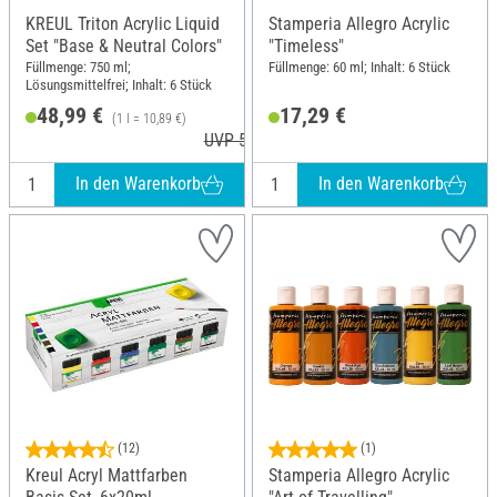
KREUL Triton Acrylic Liquid
Stamperia Allegro Acrylic
Set "Base & Neutral Colors"
"Timeless"
Füllmenge: 750 ml;
Füllmenge: 60 ml; Inhalt: 6 Stück
Lösungsmittelfrei; Inhalt: 6 Stück
48,99 €
17,29 €
(1 l = 10,89 €)
UVP 59,99 €
In den Warenkorb
In den Warenkorb
(12)
(1)
Kreul Acryl Mattfarben
Stamperia Allegro Acrylic