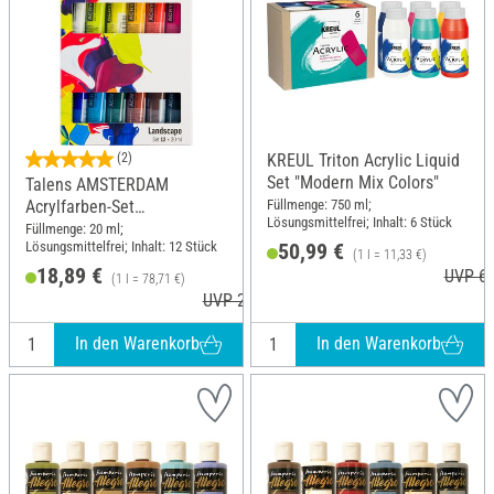
(2)
KREUL Triton Acrylic Liquid
Set "Modern Mix Colors"
Talens AMSTERDAM
Füllmenge: 750 ml;
Acrylfarben-Set
Lösungsmittelfrei; Inhalt: 6 Stück
"Landschaft"
Füllmenge: 20 ml;
Lösungsmittelfrei; Inhalt: 12 Stück
50,99 €
(1 l = 11,33 €)
18,89 €
UVP 64
(1 l = 78,71 €)
UVP 20,60 €
In den Warenkorb
In den Warenkorb