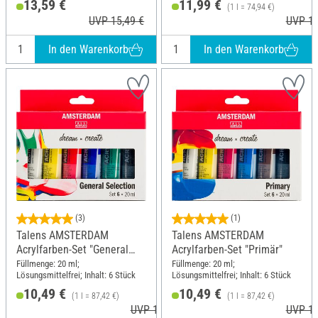
13,59 €
11,99 €
(1 l = 74,94 €)
UVP 15,49 €
UVP 13
In den Warenkorb
In den Warenkorb
(3)
(1)
Talens AMSTERDAM
Talens AMSTERDAM
Acrylfarben-Set "General
Acrylfarben-Set "Primär"
Selection 6"
Füllmenge: 20 ml;
Füllmenge: 20 ml;
Lösungsmittelfrei; Inhalt: 6 Stück
Lösungsmittelfrei; Inhalt: 6 Stück
10,49 €
10,49 €
(1 l = 87,42 €)
(1 l = 87,42 €)
UVP 10,95 €
UVP 10