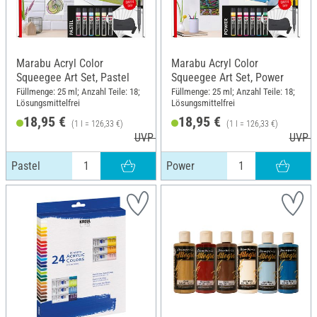
Marabu Acryl Color
Marabu Acryl Color
Squeegee Art Set, Pastel
Squeegee Art Set, Power
Füllmenge: 25 ml; Anzahl Teile: 18;
Füllmenge: 25 ml; Anzahl Teile: 18;
Lösungsmittelfrei
Lösungsmittelfrei
18,95 €
18,95 €
(1 l = 126,33 €)
(1 l = 126,33 €)
UVP 20,99 €
UVP 2
Pastel
Power