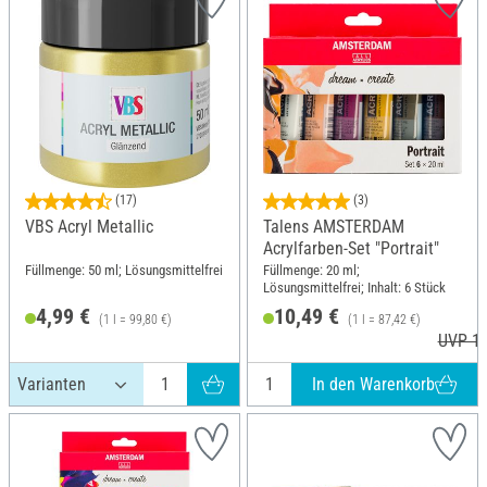
(17)
(3)
VBS Acryl Metallic
Talens AMSTERDAM
Acrylfarben-Set "Portrait"
Füllmenge: 50 ml; Lösungsmittelfrei
Füllmenge: 20 ml;
Lösungsmittelfrei; Inhalt: 6 Stück
4,99 €
10,49 €
(1 l = 99,80 €)
(1 l = 87,42 €)
UVP 10
In den Warenkorb